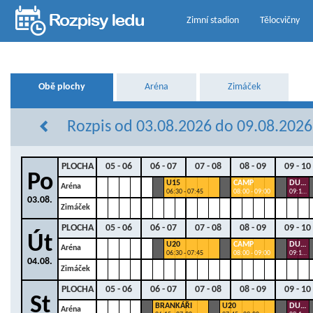
Zimní stadion
Tělocvičny
Obě plochy
Aréna
Zimáček
Rozpis od 03.08.2026 do 09.08.2026 
PLOCHA
05 - 06
06 - 07
07 - 08
08 - 09
09 - 10
Po
U15
CAMP
DUKLA
Aréna
06:30 - 07:45
08:00 - 09:00
09:15 - 09:45
03.08.
Zimáček
PLOCHA
05 - 06
06 - 07
07 - 08
08 - 09
09 - 10
Út
U20
CAMP
DUKLA
Aréna
06:30 - 07:45
08:00 - 09:00
09:15 - 09:45
04.08.
Zimáček
PLOCHA
05 - 06
06 - 07
07 - 08
08 - 09
09 - 10
St
BRANKÁŘI
U20
DUKLA
Aréna